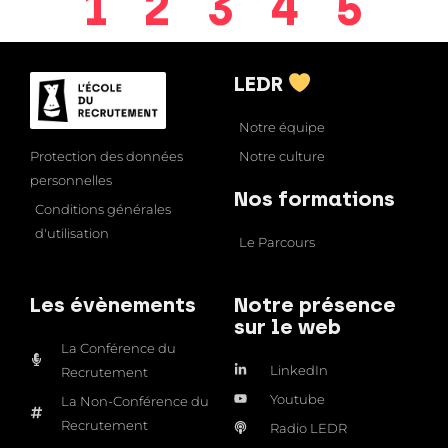
1
2
3
4
5
LEDR
Notre équipe
Notre culture
Protection des données
personnelles
Nos formations
Conditions générales
d'utilisation
Le Parcours
Les évènements
Notre présence
sur le web
La Conférence du
LinkedIn
Recrutement
Youtube
La Non-Conférence du
Recrutement
Radio LEDR