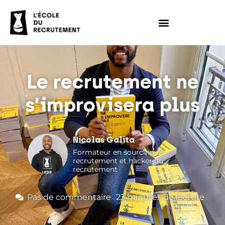
Le recrutement ne
s’improvisera plus
Nicolas Galita
Formateur en sourcing et
recrutement et hacker du
recrutement
Pas de commentaire
23
minutes de lecture