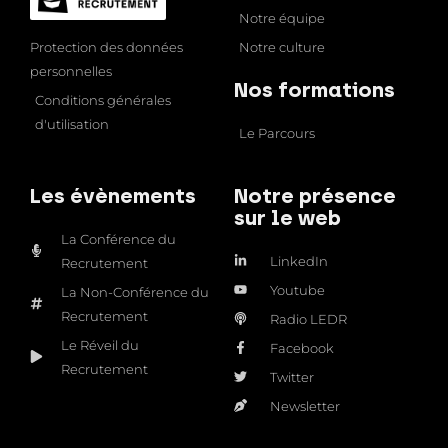
Notre équipe
Notre culture
Protection des données
personnelles
Nos formations
Conditions générales
d'utilisation
Le Parcours
Les évènements
Notre présence
sur le web
La Conférence du
LinkedIn
Recrutement
Youtube
La Non-Conférence du
Recrutement
Radio LEDR
Le Réveil du
Facebook
Recrutement
Twitter
Newsletter