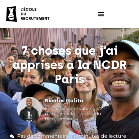
7 choses que j’ai
apprises à la NCDR
Paris
Nicolas Galita
Formateur en sourcing et
recrutement et hacker du
recrutement
Pas de commentaire
14
minutes de lecture