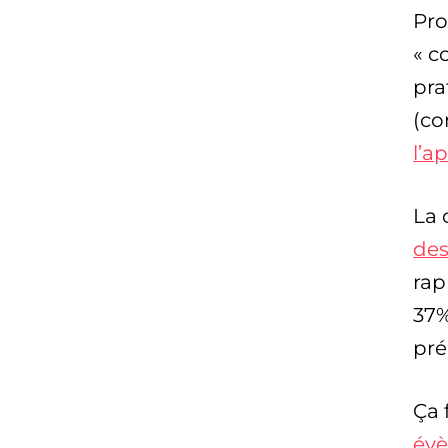
Pro
« c
pra
(co
l’a
La 
des
rap
37%
pré
Ça 
év