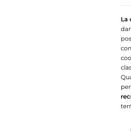
La 
dan
pos
com
coo
cla
Qua
pe
rec
ter