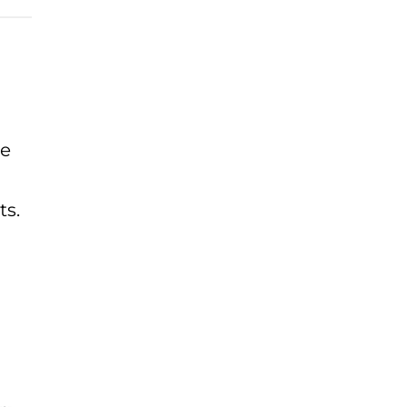
le
ts.