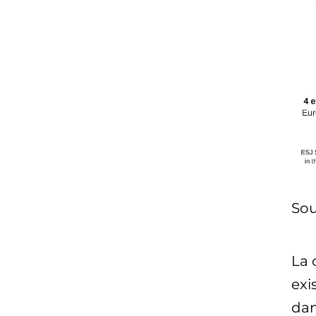
Sou
La 
exi
dan