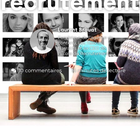
recrutement
Laurent Brouat
Fondateur de l'agence de
contenu, Les Talents
Narratifs et ex CEO de
l'Ecole du Recrutement
10 commentaires
16
minutes de lecture