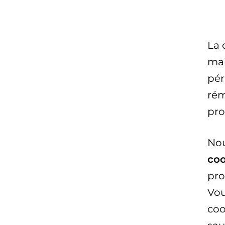
La 
mai
pér
rém
pro
Nou
coo
pro
Vou
coo