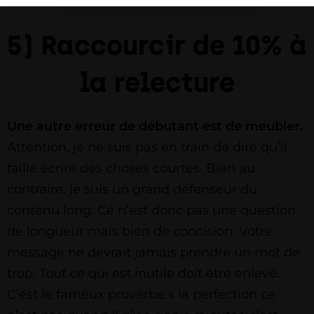
5) Raccourcir de 10% à
la relecture
Une autre erreur de débutant est de meubler.
Attention, je ne suis pas en train de dire qu’il
faille écrire des choses courtes. Bien au
contraire, je suis un grand défenseur du
contenu long. Ce n’est donc pas une question
de longueur mais bien de concision. Votre
message ne devrait jamais prendre un mot de
trop. Tout ce qui est inutile doit être enlevé.
C’est le fameux proverbe « la perfection ce