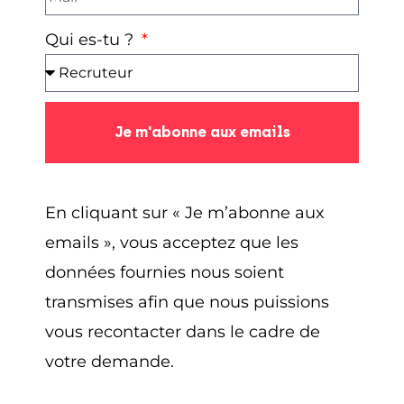
Qui es-tu ?
Plus vous êtes précis et spécifique et moins
vous pourrez faire de langue de bois
. Plutôt
que de dire
« L’envergure internationale
d’Altran décuple également les opportunités
Je m'abonne aux emails
professionnelles de nos collaborateurs qui
participent de plus en plus régulièrement à
des projets gérés à l’échelle de plusieurs pays »
En cliquant sur « Je m’abonne aux
on pourrait citer un vrai exemple de projet
emails », vous acceptez que les
international.
données fournies nous soient
transmises afin que nous puissions
Plutôt que de dire
« nous sommes une
vous recontacter dans le cadre de
entreprise à taille humaine »
, donnez le chiffre
votre demande.
:
« nous sommes une équipe de 50
personnes »
.