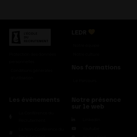
LEDR
Notre équipe
Notre culture
Protection des données
personnelles
Nos formations
Conditions générales
d'utilisation
Le Parcours
Les évènements
Notre présence
sur le web
La Conférence du
LinkedIn
Recrutement
Youtube
La Non-Conférence du
Recrutement