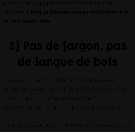
aurait tout à gagner en l’écrivant en deux
phrases.
Chaque phrase devrait exprimer une
et une seule idée.
3) Pas de jargon, pas
de langue de bois
Là encore c’est trivial mais l’épidémie est
tellement avancée qu’il faut le garder en tête
pour ne pas se laisser contaminer.
Concrètement, je ne sais pas ce que veut dire :
« Dans un monde en mutation, l’innovation est
le fil rouge toujours dynamique qui leur