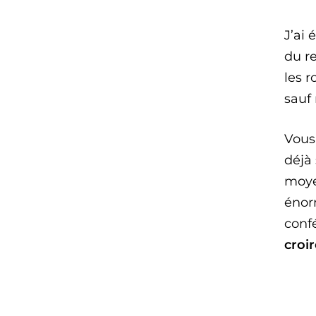
J’ai 
du r
les r
sauf 
Vous 
déjà
moye
énorm
confé
croir