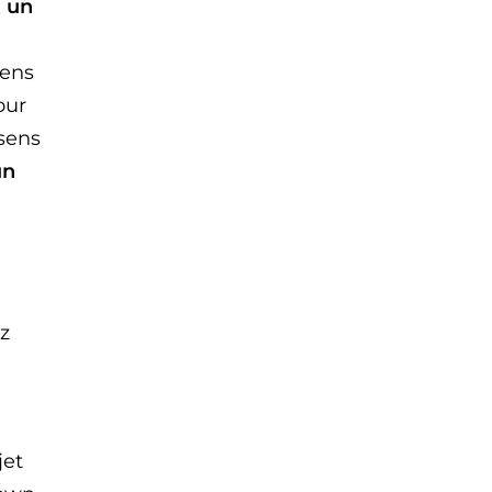
t un
sens
our
 sens
un
z
jet