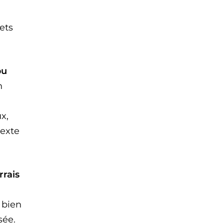
ets
pu
n
x,
texte
rrais
 bien
sée.