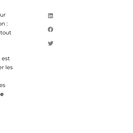
tur
n :
 tout
 est
r les
des
de