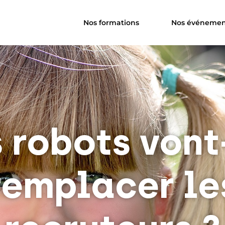
Nos formations
Nos événemen
 robots vont
remplacer le