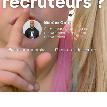
recruteurs ?
Nicolas Galita
Formateur en sourcing et
recrutement et hacker du
recrutement
14 commentaires
13
minutes de lecture