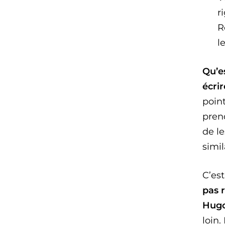
r
R
l
Qu’es
écrir
poin
prend
de l
simil
C’est
pas 
Hugo
loin.