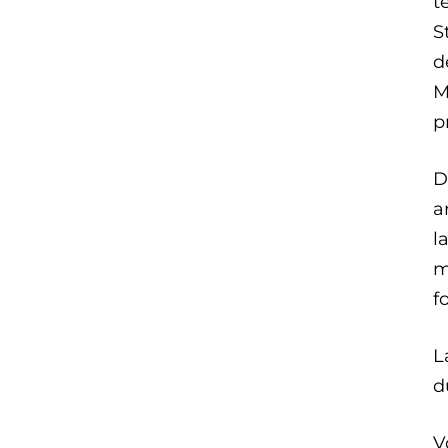
t
S
d
M
p
D
a
l
m
f
L
d
V