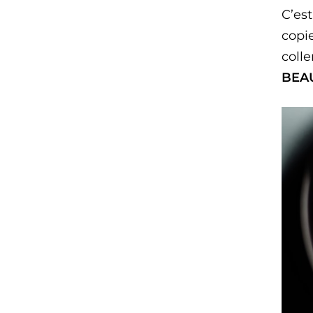
C’est
copie
coll
BEAU