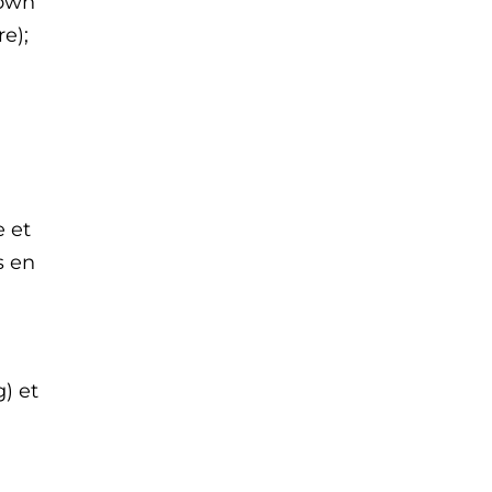
Down
e);
e et
s en
) et