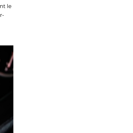
nt le
r-
.