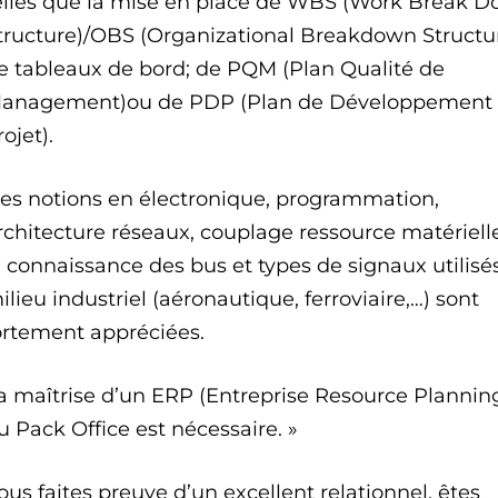
elles que la mise en place de WBS (Work Break 
tructure)/OBS (Organizational Breakdown Structur
e tableaux de bord; de PQM (Plan Qualité de
anagement)ou de PDP (Plan de Développement
rojet).
es notions en électronique, programmation,
rchitecture réseaux, couplage ressource matériell
a connaissance des bus et types de signaux utilisé
ilieu industriel (aéronautique, ferroviaire,…) sont
ortement appréciées.
a maîtrise d’un ERP (Entreprise Resource Planning
u Pack Office est nécessaire. »
ous faites preuve d’un excellent relationnel, êtes