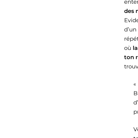
ente
des 
Evid
d’un
répé
où
l
ton 
trouv
«
B
d
p
V