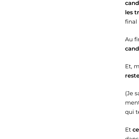
cand
les t
final
Au fi
cand
Et, 
rest
(Je s
menti
qui t
Et
ce
dans 