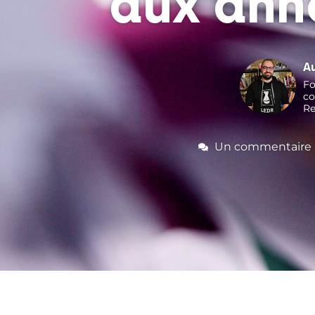
aux ann
A
Fo
co
Re
Un commentaire