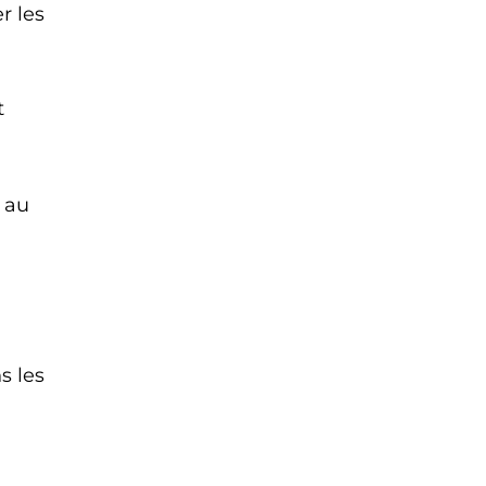
r les
t
au
s les