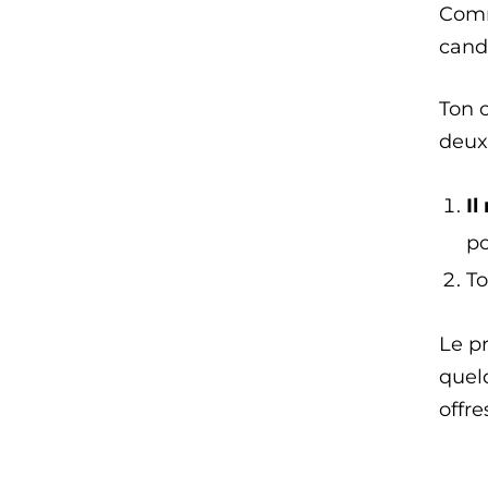
Comm
cand
Ton 
deux
Il
p
To
Le pr
quel
offre