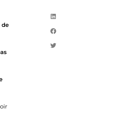
 de
pas
e
oir