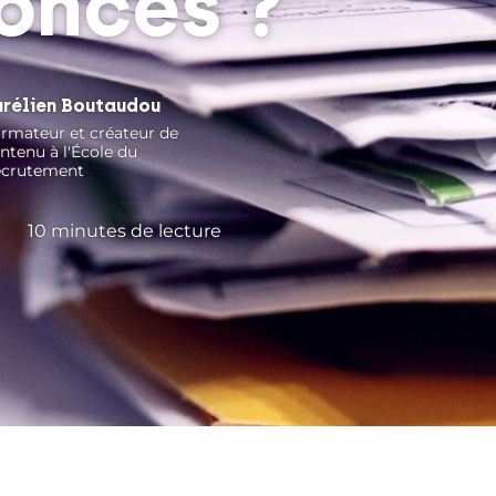
onces ?
urélien Boutaudou
rmateur et créateur de
ntenu à l'École du
crutement
10
minutes de lecture