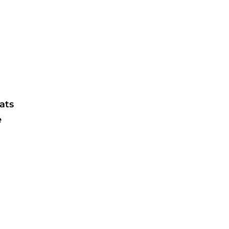
ats
e