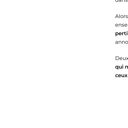
Alor
ens
pert
anno
Deux 
qui 
ceux