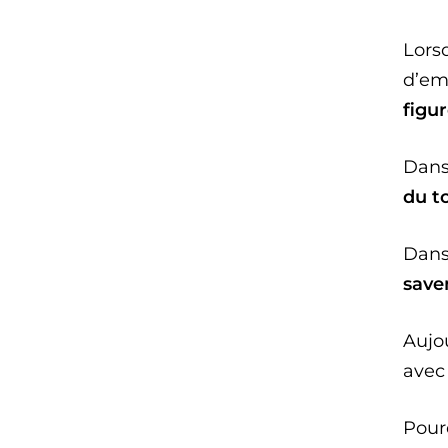
Lorsq
d’em
figu
Dans
du t
Dans 
save
Aujou
avec
Pour