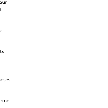
our
t
e
ts
e
hoses
erme,