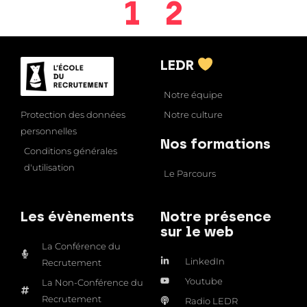
1
2
LEDR
Notre équipe
Notre culture
Protection des données
personnelles
Nos formations
Conditions générales
d'utilisation
Le Parcours
Les évènements
Notre présence
sur le web
La Conférence du
LinkedIn
Recrutement
Youtube
La Non-Conférence du
Recrutement
Radio LEDR