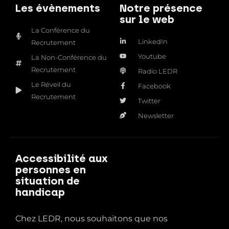
Les évènements
Notre présence
sur le web
La Conférence du
LinkedIn
Recrutement
Youtube
La Non-Conférence du
Recrutement
Radio LEDR
Le Réveil du
Facebook
Recrutement
Twitter
Newsletter
Accessibilité aux
personnes en
situation de
handicap
Chez LEDR, nous souhaitons que nos