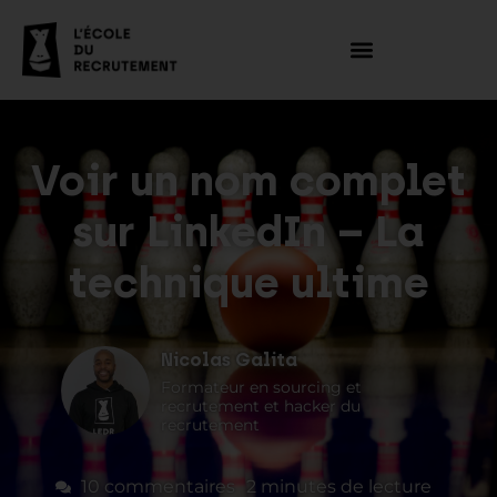
Voir un nom complet
sur LinkedIn – La
technique ultime
Nicolas Galita
Formateur en sourcing et
recrutement et hacker du
recrutement
10 commentaires
2
minutes de lecture