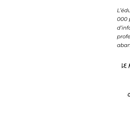
L’éd
000 
d’inf
prof
aband