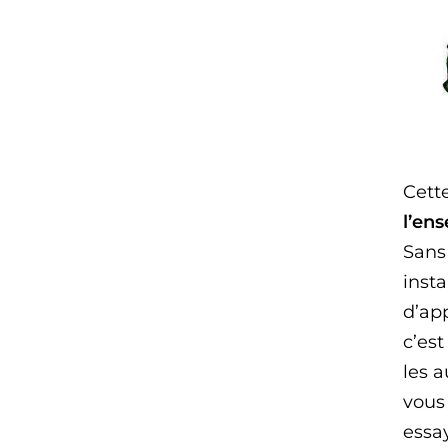
Cett
l’en
Sans 
inst
d’ap
c’est
les a
vous
essa