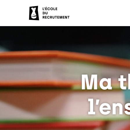
Ma t
l’e