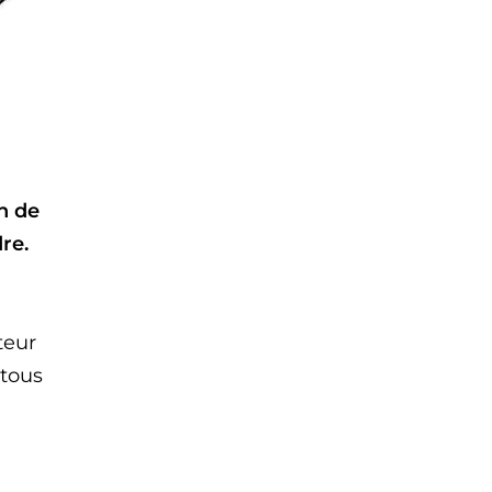
n de
re.
teur
 tous
l