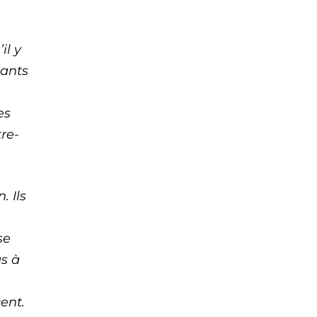
il y
iants
es
tre-
. Ils
se
as à
ent.