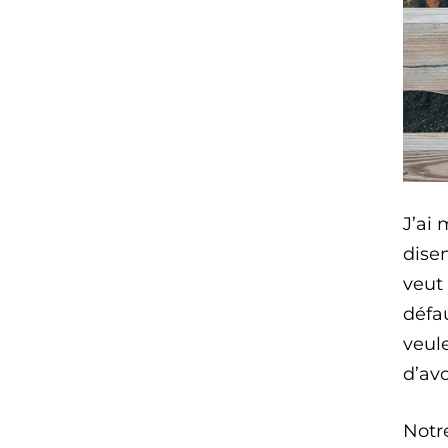
J’ai 
dise
veut 
défa
veule
d’avo
Notre