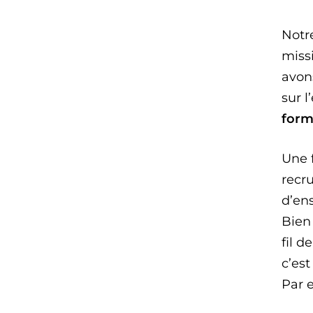
Notr
missi
avon
sur 
form
Une 
recr
d’en
Bien 
fil 
c’est
Par 