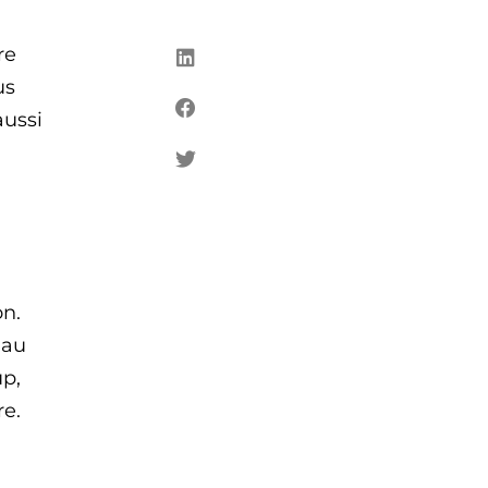
re
us
aussi
on.
 au
up,
re.