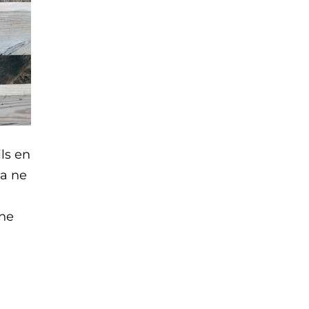
ils en
ça ne
 ne