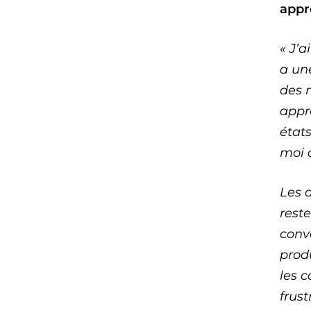
appr
« J’a
a un
des 
appr
états
moi a
Les a
reste
conva
produ
les 
frust