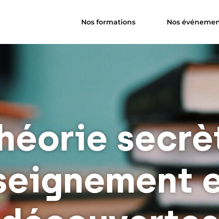
Nos formations
Nos événemen
héorie secrè
nseignement e