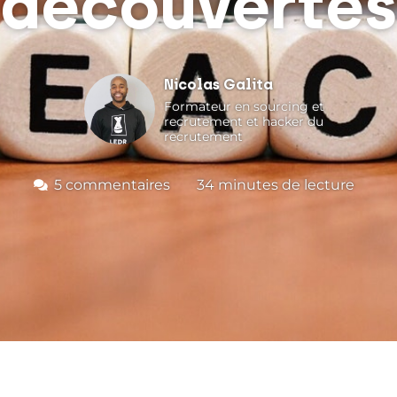
découvertes
Nicolas Galita
Formateur en sourcing et
recrutement et hacker du
recrutement
5 commentaires
34
minutes de lecture