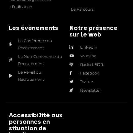
d'utilisation
Le Parcours
Les évènements
Notre présence
sur le web
La Conférence du
LinkedIn
Recrutement
Youtube
La Non-Conférence du
Recrutement
Radio LEDR
Le Réveil du
Facebook
Recrutement
Twitter
Newsletter
Accessibilité aux
personnes en
situation de