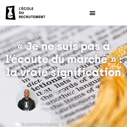
« Je ne suis pas à
l’écoute du marché » :
la vraie signification
Nicolas Galita
Formateur en sourcing et
recrutement et hacker du
recrutement
5 commentaires
5
minutes de lecture