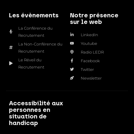
Les évènements
Notre présence
sur le web
La Conférence du
LinkedIn
Recrutement
Youtube
La Non-Conférence du
Recrutement
Radio LEDR
Le Réveil du
Facebook
Recrutement
Twitter
Newsletter
Accessibilité aux
personnes en
situation de
handicap