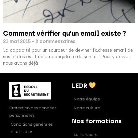
Comment vérifier qu’un email existe ?
21 mai 2015
2 commentaires
La capacité pour un sourceur de deviner l’adresse email de
ses cibles est la pierre angulaire de son art. Pour y arriver,
nous avons déjà
LEDR
Notre équipe
Notre culture
Protection des données
personnelles
Nos formations
Conditions générales
d'utilisation
Le Parcours