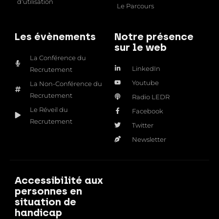
d'utilisation
Le Parcours
Les évènements
Notre présence
sur le web
La Conférence du
LinkedIn
Recrutement
Youtube
La Non-Conférence du
Recrutement
Radio LEDR
Le Réveil du
Facebook
Recrutement
Twitter
Newsletter
Accessibilité aux
personnes en
situation de
handicap