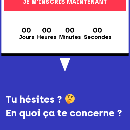
JE M'INSCRIS MAINTENANT
00
00
00
00
Jours
Heures
Minutes
Secondes
Tu hésites ?
En quoi ça te concerne ?