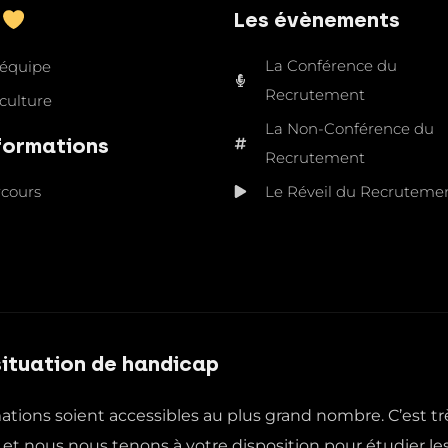
Les évènements
R
La Conférence du
 équipe
Recrutement
culture
La Non-Conférence du
formations
Recrutement
rcours
Le Réveil du Recruteme
situation de handicap
ions soient accessibles au plus grand nombre. C’est tr
 et nous nous tenons à votre disposition pour étudier le