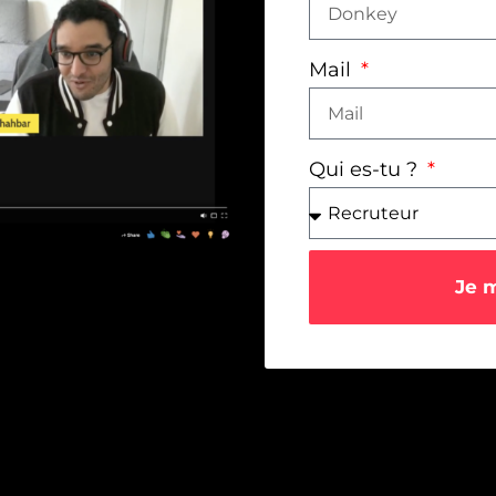
Mail
Qui es-tu ?
Je 