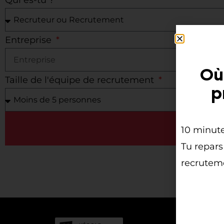
Entreprise
Où
Taille de l'équipe de recrutement
p
10 minute
Tu repars
recruteme
LED