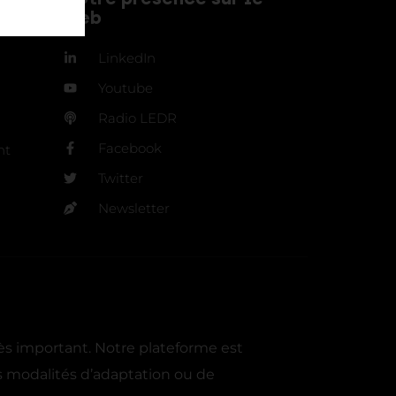
web
LinkedIn
Youtube
Radio LEDR
Facebook
nt
Twitter
Newsletter
ès important. Notre plateforme est
s modalités d’adaptation ou de