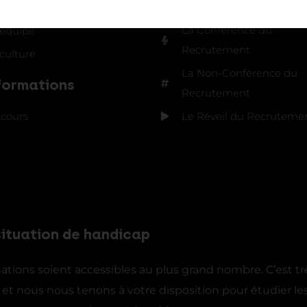
La Conférence du
 équipe
Recrutement
culture
La Non-Conférence du
formations
Recrutement
rcours
Le Réveil du Recruteme
situation de handicap
ions soient accessibles au plus grand nombre. C’est tr
 et nous nous tenons à votre disposition pour étudier le